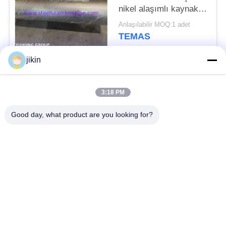
nikel alaşımlı kaynaklı
boru
Anlaşılabilir MOQ:1 adet
TEMAS
jikin
Popüler Kategoriler
Tüm
3:18 PM
Paslanmaz Çelik
Paslanmaz Çelik
Good day, what product are you looking for?
Dikişsiz Boru
Dikişsiz Boru
Dubleks Paslanmaz
Dubleks Paslanmaz
Çelik Boru
Çelik Boru
İğne tüpü
Fin Tüpü