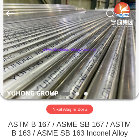
2026
Yuhong
Group
Co.,Ltd.
All
Rights
Reserved.
EV
ÜRÜN:%
S
HAKKIMIZDA
FABRIKA
TURU
Nikel Alaşım Boru
ASTM B 167 / ASME SB 167 / ASTM
KALITE
B 163 / ASME SB 163 Inconel Alloy