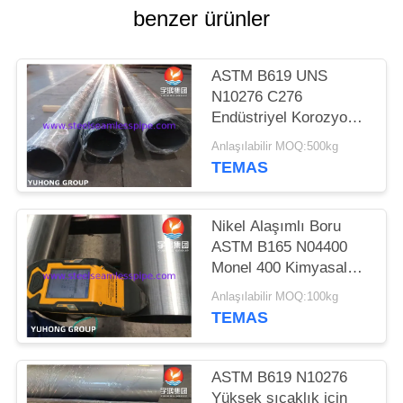
HARITASI
benzer ürünler
PRIVACY
ASTM B619 UNS
POLICY
N10276 C276
Endüstriyel Korozyon
İçin Kaynaklı Boru
Anlaşılabilir MOQ:500kg
TEMAS
Nikel Alaşımlı Boru
ASTM B165 N04400
Monel 400 Kimyasal
Uygulamalar için
Anlaşılabilir MOQ:100kg
TEMAS
ASTM B619 N10276
Yüksek sıcaklık için