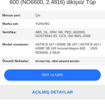
KONTROL
600 (NO6600, 2.4816) dikişsiz Tüp
BIZIMLE
Menşe yeri:
Çin
ILETIŞIME
Marka adı:
YUHONG
GEÇIN
Sertifika:
ABS, GL, DNV, NK, PED, AD2000,
GOST9941-81, CCS, ISO 9001-2008
Model numarası:
ASTM B 167 / ASME SB 167 / ASTM B 163 /
BIR
ASME SB 163 Inconel Alaşım 600 ， UNS
NO6600, 2.4816
TEKLIF
ISTEĞI
Önemli Noktalar:
,
inconel tüp
nikel alaşımlı borular
BIZE ULAŞIN!
COMPANY
NEWS
AÇILMIŞ DETAYLAR
SITE