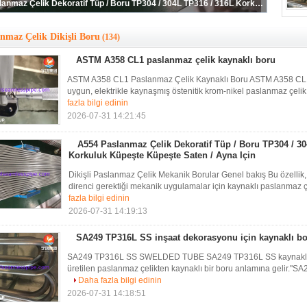
A554 Paslanmaz Çelik Dekoratif Tüp / Boru TP304 / 304L TP316 / 316L Korkuluk Küpeşte Küpeşte Saten / Ayna Için
nmaz Çelik Dikişli Boru
(134)
ASTM A358 CL1 paslanmaz çelik kaynaklı boru
ASTM A358 CL1 Paslanmaz Çelik Kaynaklı Boru ASTM A358 CL1, aş
uygun, elektrikle kaynaşmış östenitik krom-nikel paslanmaz çelik b
fazla bilgi edinin
2026-07-31 14:21:45
A554 Paslanmaz Çelik Dekoratif Tüp / Boru TP304 / 3
Korkuluk Küpeşte Küpeşte Saten / Ayna Için
Dikişli Paslanmaz Çelik Mekanik Borular Genel bakış Bu özellik
direnci gerektiği mekanik uygulamalar için kaynaklı paslanmaz çe
fazla bilgi edinin
2026-07-31 14:19:13
SA249 TP316L SS inşaat dekorasyonu için kaynaklı b
SA249 TP316L SS SWELDED TUBE SA249 TP316L SS kaynaklı boru
üretilen paslanmaz çelikten kaynaklı bir boru anlamına gelir."SA
Daha fazla bilgi edinin
2026-07-31 14:18:51