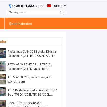
0086-574-88013900
Turkish
search
Şirket haberleri
nler
Paslanmaz Çelik 304 Borular Dikişsiz
Paslanmaz Çelik Boru ASME SA249 /
ASTM A249
ASTM A249 ASME SA249 TP321
Paslanmaz Çelik Kaynaklı Boru
ASTM A358 CL1 paslanmaz çelik
kaynaklı boru
A554 Paslanmaz Çelik Dekoratif Tüp /
Boru TP304 / 304L TP316 / 316L
Korkuluk Küpeşte Küpeşte Saten /
Ayna Için
SA249 TP316L SS inşaat