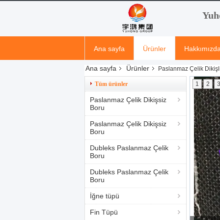
Yuh
Ana sayfa
Ürünler
Hakkımızd
Ana sayfa
Ürünler
Paslanmaz Çelik Dikişl
Tüm ürünler
1
2
Paslanmaz Çelik Dikişsiz
Boru
Paslanmaz Çelik Dikişsiz
Boru
Dubleks Paslanmaz Çelik
Boru
Dubleks Paslanmaz Çelik
Boru
İğne tüpü
Fin Tüpü