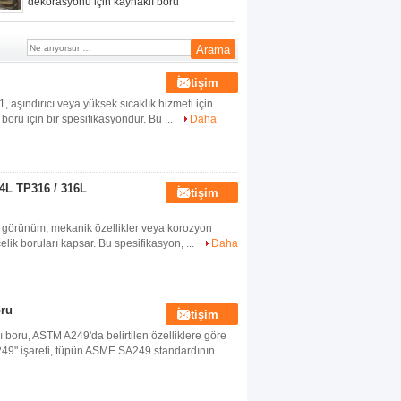
dekorasyonu için kaynaklı boru
İletişim
ındırıcı veya yüksek sıcaklık hizmeti için
oru için bir spesifikasyondur. Bu ...
Daha
04L TP316 / 316L
İletişim
, görünüm, mekanik özellikler veya korozyon
lik boruları kapsar. Bu spesifikasyon, ...
Daha
oru
İletişim
, ASTM A249'da belirtilen özelliklere göre
249" işareti, tüpün ASME SA249 standardının ...