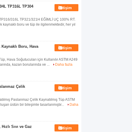
304L TP316L TP304
İletişim
P316/316L TP321/321H EĞİMLİ UÇ 100% RT.
ynaklı boru ve tüp ile ilgilenmektedir, her yıl
 Kaynaklı Boru, Hava
İletişim
p, Hava Soğutucuları için Kullanılır ASTM A249
larında, kazan borularında ve ...
Daha fazla
aslanmaz Çelik
İletişim
natılmış Paslanmaz Çelik Kaynatılmış Tüp ASTM
şan üstün bir bileşimle tasarlanmıştır...
Daha
Hızlı Sıvı ve Gaz
İletişim