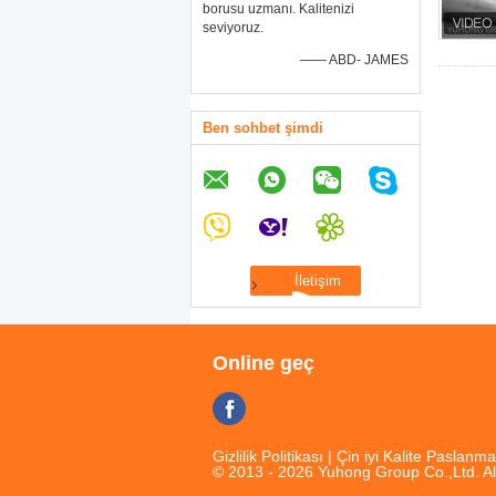
borusu uzmanı. Kalitenizi
seviyoruz.
—— ABD- JAMES
Ben sohbet şimdi
Online geç
Gizlilik Politikası
| Çin iyi Kalite Paslanma
© 2013 - 2026 Yuhong Group Co.,Ltd. Al