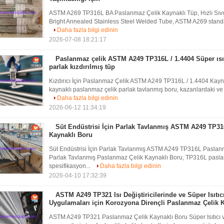
ASTM A269 TP316L BA Paslanmaz Çelik Kaynaklı Tüp, Hızlı Sıvı
Bright Annealed Stainless Steel Welded Tube, ASTM A269 standardı
Daha fazla bilgi edinin
2026-07-08 18:21:17
Paslanmaz çelik ASTM A249 TP316L / 1.4404 Süper ısıtı
parlak kızdırılmış tüp
Kızdırıcı İçin Paslanmaz Çelik ASTM A249 TP316L / 1.4404 Kay
kaynaklı paslanmaz çelik parlak tavlanmış boru, kazanlardaki ve ı
Daha fazla bilgi edinin
2026-06-12 11:34:19
Süt Endüstrisi İçin Parlak Tavlanmış ASTM A249 TP3
Kaynaklı Boru
Süt Endüstrisi İçin Parlak Tavlanmış ASTM A249 TP316L Pasla
Parlak Tavlanmış Paslanmaz Çelik Kaynaklı Boru, TP316L pasla
spesifikasyon...
Daha fazla bilgi edinin
2026-04-10 17:32:39
ASTM A249 TP321 Isı Değiştiricilerinde ve Süper Isıtıc
Uygulamaları için Korozyona Dirençli Paslanmaz Çelik 
ASTM A249 TP321 Paslanmaz Çelik Kaynaklı Boru Süper Isıtıcı ve I