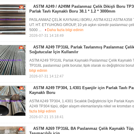
ASTM A249 / A249M Paslanmaz Çelik Dikişli Boru TP
Parlak Tavlı Kaynaklı Boru 38.1 * 1.2 * 3000mm
PASLANMAZ ÇELİK KAYNAKLI BORU, ASTM A312 ASTM A358 T
UT. HT. ETYUHONG GROUP, 10 yılı aşkın süredir paslanmaz çelik ka
5000 ...
Daha fazla bilgi edinin
2026-07-31 14:18:49
ASTM A249 TP316L Parlak Tavlanmış Paslanmaz Çelik
Soğutucular İçin Kullanılır
ASTM A249 TP316L Parlak Kaynaklı Paslanmaz Çelik Kaynaklı Tü
TP316L paslanmaz çelik borular, tipik olarak ısı değiştiricisi boru
bilgi edinin
2026-07-31 14:12:47
ASTM A249 TP304, 1.4301 Eşanjör için Parlak Tavlı P
Kaynaklı Boru
ASTM A249 TP304, 1.4301 Sıcaklık Değiştiricisi İçin Parlak Kay
A249 TP304 tüpü, diğer alaşım elemanlarıyla nikel ve kromdan olu
fazla bilgi edinin
2026-07-21 15:18:41
ASTM A269 TP316L BA Paslanmaz Çelik Kaynaklı Tüp, 
Taşımacılığı için