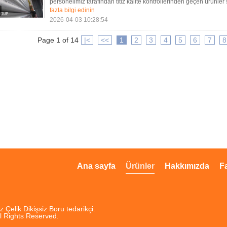
personelimiz tarafından titiz kalite kontrollerinden geçen ürünle
fazla bilgi edinin
2026-04-03 10:28:54
Page 1 of 14
|<
<<
1
2
3
4
5
6
7
8
Ana sayfa
Ürünler
Hakkımızda
F
z Çelik Dikişsiz Boru tedarikçi.
l Rights Reserved.