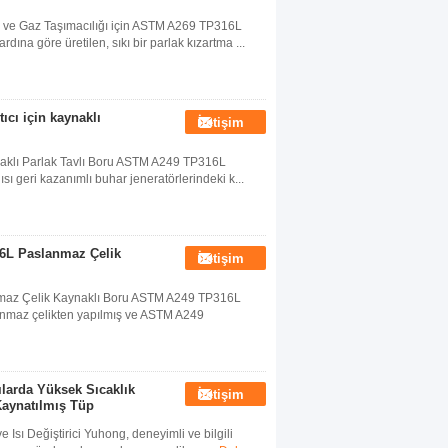
 ve Gaz Taşımacılığı için ASTM A269 TP316L
na göre üretilen, sıkı bir parlak kızartma ...
cı için kaynaklı
İletişim
naklı Parlak Tavlı Boru ASTM A249 TP316L
sı geri kazanımlı buhar jeneratörlerindeki k...
16L Paslanmaz Çelik
İletişim
nmaz Çelik Kaynaklı Boru ASTM A249 TP316L
nmaz çelikten yapılmış ve ASTM A249
ılarda Yüksek Sıcaklık
İletişim
Kaynatılmış Tüp
sı Değiştirici Yuhong, deneyimli ve bilgili