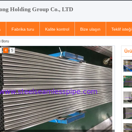
ong Holding Group Co., LTD
a
Fabrika turu
Kalite kontrol
Bize ulaşın
Teklif isteği
i Boru
3
4
5
Ürü