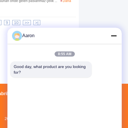
r sunan önde gelen paslanmaz çelik ...
Daha
9
10
>>
>|
Aaron
8:55 AM
Good day, what product are you looking 
for?
abrika turu
Kişiler
Site Haritası
20. kat, NO.1 NEW WORLD BILDING,
NO.1018 MINAN ROAD, YINZHOU