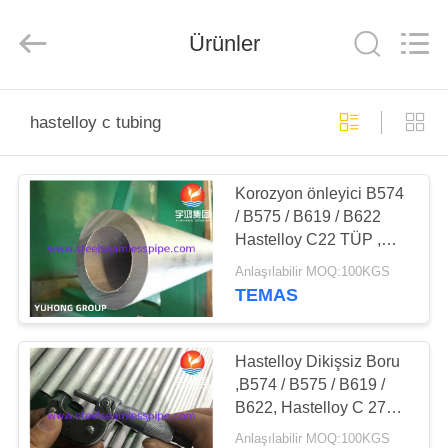
2026
Yuhong
Group
Ürünler
Co.,Ltd.
All
Rights
Reserved.
EV
hastelloy c tubing
ÜRÜN:%
Korozyon önleyici B574
S
/ B575 / B619 / B622
Hastelloy C22 TÜP ,
HAKKIMIZDA
Hastelloy C276 TÜP
Anlaşılabilir MOQ:100KGS
TEMAS
FABRIKA
TURU
Hastelloy Dikişsiz Boru
,B574 / B575 / B619 /
B622, Hastelloy C 276
KALITE
Tüp
Anlaşılabilir MOQ:100KGS