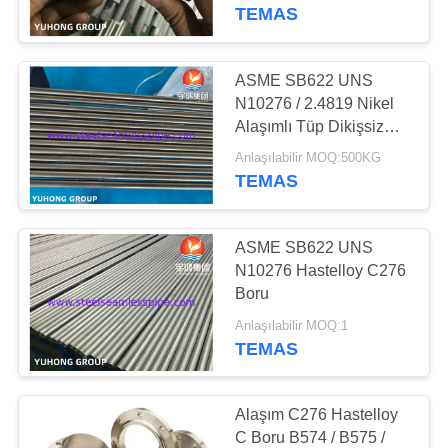
KONTROL
TEMAS
BIZIMLE
ASME SB622 UNS
ILETIŞIME
N10276 / 2.4819 Nikel
Alaşımlı Tüp Dikişsiz
GEÇIN
Hastelloy C276 Tüp
Anlaşılabilir MOQ:500KG
Sonu İşlenmiş
TEMAS
BIR
TEKLIF
ASME SB622 UNS
ISTEĞI
N10276 Hastelloy C276
Boru
COMPANY
Anlaşılabilir MOQ:1
TEMAS
NEWS
Alaşım C276 Hastelloy
SITE
C Boru B574 / B575 /