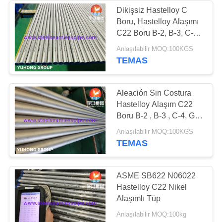
Dikişsiz Hastelloy C
Boru, Hastelloy Alaşımı
C22 Boru B-2, B-3, C-4,
G, X, ASTM A622,
Anlaşılabilir MOQ:100KGS
ASME SB622 ASTM
TEMAS
B619, ASTM B626,
Aleación Sin Costura
Hastelloy Alaşım C22
Boru B-2 , B-3 , C-4, G,
X, ASTM A622, ASME
Anlaşılabilir MOQ:100KGS
SB622 ASTM B619
TEMAS
ASTM B626 Boruları
ASME SB622 N06022
Hastelloy C22 Nikel
Alaşımlı Tüp
Anlaşılabilir MOQ:100kg