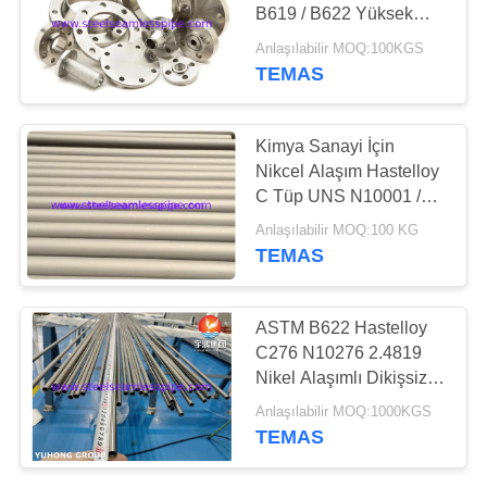
HARITASI
B619 / B622 Yüksek
Performans
Anlaşılabilir MOQ:100KGS
PRIVACY
TEMAS
POLICY
Kimya Sanayi İçin
Nikcel Alaşım Hastelloy
C Tüp UNS N10001 /
UNS N10665 / UNS
Anlaşılabilir MOQ:100 KG
N10675
TEMAS
ASTM B622 Hastelloy
C276 N10276 2.4819
Nikel Alaşımlı Dikişsiz
Boru
Anlaşılabilir MOQ:1000KGS
TEMAS