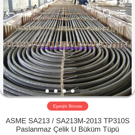
2026
Yuhong
Group
Co.,Ltd.
All
Rights
Reserved.
EV
ÜRÜN:%
S
HAKKIMIZDA
FABRIKA
TURU
Eşanjör Borusu
ASME SA213 / SA213M-2013 TP310S
KALITE
Paslanmaz Çelik U Büküm Tüpü