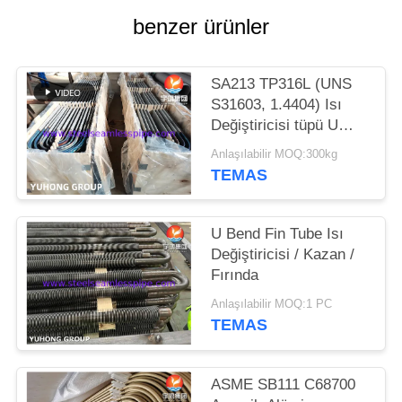
HARITASI
benzer ürünler
PRIVACY
SA213 TP316L (UNS
POLICY
S31603, 1.4404) Isı
Değiştiricisi tüpü U
Yumuşatma işlemiyle
Anlaşılabilir MOQ:300kg
bükülmüş, turşulanmış
TEMAS
ve pasifleştirilmiş
U Bend Fin Tube Isı
Değiştiricisi / Kazan /
Fırında
Anlaşılabilir MOQ:1 PC
TEMAS
ASME SB111 C68700