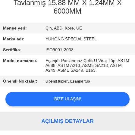
KONTROL
Tavlanmış 15.88 MM X 1.24MM X
6000MM
BIZIMLE
Menşe yeri:
Çin, ABD, Kore, UE
ILETIŞIME
GEÇIN
Marka adı:
YUHONG SPECIAL STEEL
Sertifika:
ISO9001-2008
BIR
Model numarası:
Eşanjör Paslanmaz Çelik U Viraj Tüp, ASTM
A688, ASTM A213, ASME SA213, ASTM
TEKLIF
A249, ASME SA249, B163,
ISTEĞI
Önemli Noktalar:
,
u bend tüpler
Eşanjör tüp
COMPANY
BIZE ULAŞIN!
NEWS
AÇILMIŞ DETAYLAR
SITE