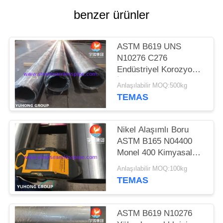
HARITASI
benzer ürünler
PRIVACY
ASTM B619 UNS
POLICY
N10276 C276
Endüstriyel Korozyon
İçin Kaynaklı Boru
Anlaşılabilir MOQ:500kg
TEMAS
Nikel Alaşımlı Boru
ASTM B165 N04400
Monel 400 Kimyasal
Uygulamalar için
Anlaşılabilir MOQ:100kg
TEMAS
ASTM B619 N10276