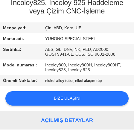
KONTROL
Incoloy825, Incoloy 925 Haddeleme
veya Çizim CNC-İşleme
BIZIMLE
Menşe yeri:
Çin, ABD, Kore, UE
ILETIŞIME
GEÇIN
Marka adı:
YUHONG SPECIAL STEEL
Sertifika:
ABS, GL, DNV, NK, PED, AD2000,
GOST9941-81, CCS, ISO 9001-2008
BIR
Model numarası:
Incoloy800, Incoloy800H, Incoloy800HT,
TEKLIF
Incoloy825, Incoloy 925
ISTEĞI
Önemli Noktalar:
,
nickel alloy tube
nikel alaşım tüp
COMPANY
BIZE ULAŞIN!
NEWS
AÇILMIŞ DETAYLAR
SITE