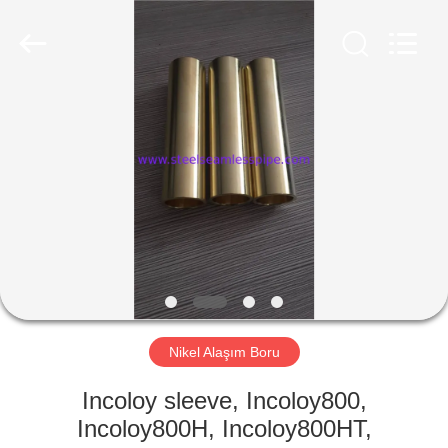
2026
Yuhong
Group
Co.,Ltd.
All
Rights
Reserved.
EV
ÜRÜN:%
S
HAKKIMIZDA
FABRIKA
TURU
Nikel Alaşım Boru
Incoloy sleeve, Incoloy800,
KALITE
Incoloy800H, Incoloy800HT,