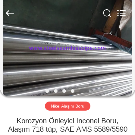
2026
Yuhong
Group
Co.,Ltd.
All
Rights
Reserved.
EV
ÜRÜN:%
S
HAKKIMIZDA
FABRIKA
TURU
Nikel Alaşım Boru
Korozyon Önleyici Inconel Boru,
KALITE
Alaşım 718 tüp, SAE AMS 5589/5590