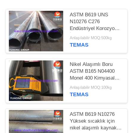
HARITASI
ASTM B619 UNS
PRIVACY
N10276 C276
Endüstriyel Korozyon
POLICY
İçin Kaynaklı Boru
Anlaşılabilir MOQ:500kg
TEMAS
Nikel Alaşımlı Boru
ASTM B165 N04400
Monel 400 Kimyasal
Uygulamalar için
Anlaşılabilir MOQ:100kg
TEMAS
ASTM B619 N10276
Yüksek sıcaklık için
nikel alaşımlı kaynaklı