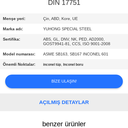
KONTROL
DIN 17751
BIZIMLE
Menşe yeri:
Çin, ABD, Kore, UE
ILETIŞIME
Marka adı:
YUHONG SPECIAL STEEL
GEÇIN
Sertifika:
ABS, GL, DNV, NK, PED, AD2000,
GOST9941-81, CCS, ISO 9001-2008
Model numarası:
ASME SB163, SB167 INCONEL 601
BIR
TEKLIF
Önemli Noktalar:
,
inconel tüp
Inconel boru
ISTEĞI
BIZE ULAŞIN!
COMPANY
NEWS
AÇILMIŞ DETAYLAR
SITE
benzer ürünler