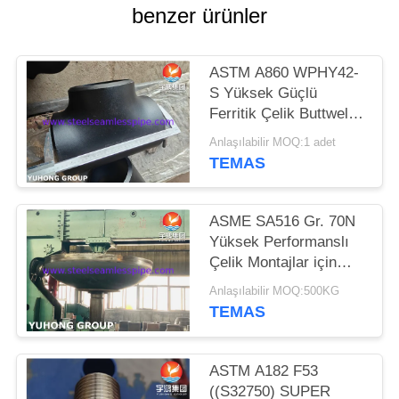
HARITASI
benzer ürünler
PRIVACY
ASTM A860 WPHY42-
POLICY
S Yüksek Güçlü
Ferritik Çelik Buttweld
Fittings, Eşit Tee,
Anlaşılabilir MOQ:1 adet
Dirseği, Redüktör,
TEMAS
ASME B16.9
ASME SA516 Gr. 70N
Yüksek Performanslı
Çelik Montajlar için
Dished Elipsik Baş Son
Anlaşılabilir MOQ:500KG
Kapakları
TEMAS
ASTM A182 F53
((S32750) SUPER