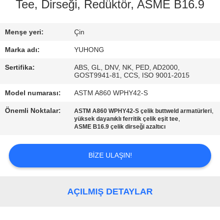
KONTROL
Tee, Dirseği, Redüktör, ASME B16.9
BIZIMLE
Menşe yeri:
Çin
ILETIŞIME
Marka adı:
YUHONG
GEÇIN
Sertifika:
ABS, GL, DNV, NK, PED, AD2000,
GOST9941-81, CCS, ISO 9001-2015
Model numarası:
ASTM A860 WPHY42-S
BIR
TEKLIF
Önemli Noktalar:
,
ASTM A860 WPHY42-S çelik buttweld armatürleri
,
yüksek dayanıklı ferritik çelik eşit tee
ISTEĞI
ASME B16.9 çelik dirseği azaltıcı
BIZE ULAŞIN!
COMPANY
NEWS
AÇILMIŞ DETAYLAR
SITE