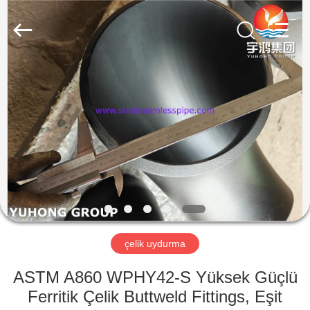
2026
Yuhong
Group
Co.,Ltd.
All
Rights
Reserved.
EV
ÜRÜN:%
S
HAKKIMIZDA
FABRIKA
TURU
çelik uydurma
ASTM A860 WPHY42-S Yüksek Güçlü
KALITE
Ferritik Çelik Buttweld Fittings, Eşit